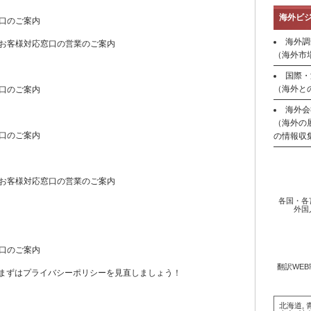
海外ビ
口のご案内
海外調
お客様対応窓口の営業のご案内
（海外市
国際・
（海外と
口のご案内
海外会
（海外の
口のご案内
の情報収
お客様対応窓口の営業のご案内
各国・各
外国
口のご案内
翻訳WE
？まずはプライバシーポリシーを見直しましょう！
北海道, 青